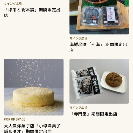
マイング広場
「ぽると総本舗」期間限定出
店
マイング広場
海鮮珍味「七海」 期間限定出
店
マイング広場
「赤門堂」期間限定出店
POP UP SPACE
大人気洋菓子店「小樽洋菓子
舗ルタオ」期間限定出店