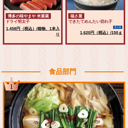
博多の味やまや 米菓蔵
福さ屋
ドライ明太子
できたてめんたい切れ子
要冷蔵
1,458円（税込）/箱物、1本入
1,620円（税込）/150ｇ
り
食品部門
1