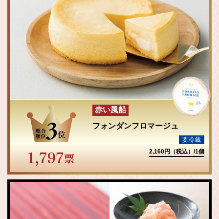
赤い風船
フォンダンフロマージュ
要冷蔵
1,797
2,160円（税込）/1個
票