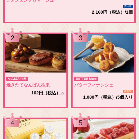
要冷蔵
2,160円（税込）/1個
2
3
なんばん往来
BUTTER＆bee
焼きたてなんばん往来
バターフィナンシェ
個包装
162円（税込）～
1,080円（税込）/5個入り
4
5