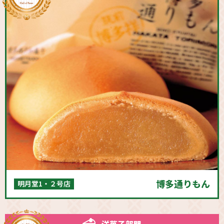
博多通りもん
明月堂1・２号店