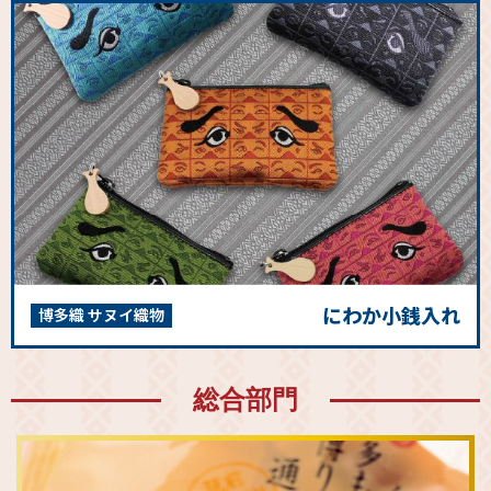
にわか小銭入れ
博多織 サヌイ織物
総合部門