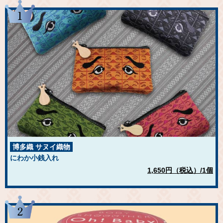
1
博多織 サヌイ織物
にわか小銭入れ
1,650円（税込）/1個
2