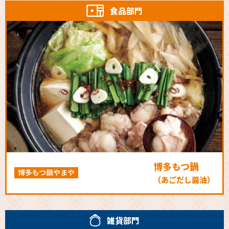
食品部門
博多もつ鍋
博多もつ鍋やまや
（あごだし醤油）
雑貨部門