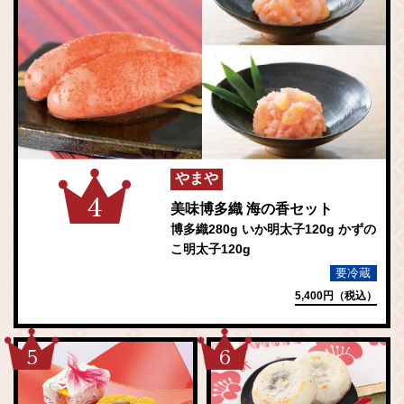
やまや
4
美味博多織 海の香セット
博多織280g いか明太子120g かずの
こ明太子120g
要冷蔵
5,400円（税込）
5
6