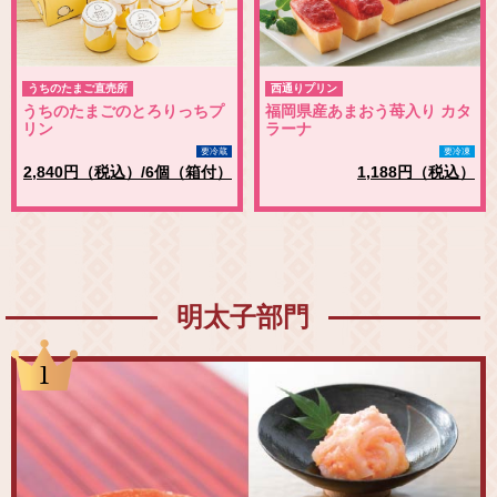
うちのたまご直売所
西通りプリン
うちのたまごのとろりっちプ
福岡県産あまおう苺入り カタ
リン
ラーナ
要冷蔵
要冷凍
2,840円（税込）/6個（箱付）
1,188円（税込）
明太子部門
1