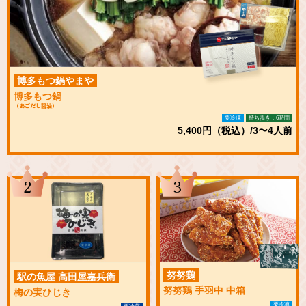
博多もつ鍋やまや
博多もつ鍋
（あごだし醤油）
要冷凍
持ち歩き：6時間
5,400円（税込）/3〜4人前
2
3
努努鶏
駅の魚屋 高田屋嘉兵衛
努努鶏 手羽中 中箱
梅の実ひじき
要冷凍