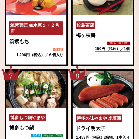
筑紫菓匠 如水庵１・２号
松島茶店
店
梅ヶ枝餅
筑紫もち
日持ち：購入翌日
150円（税込）／1個
個包装
1,296円（税込）／６個入り
7
8
博多もつ鍋やまや
博多の味やまや 米菓蔵
博多もつ鍋
ドライ明太子
要冷凍
持ち歩き：6時間
1,458円（税込）/箱物、1本入り