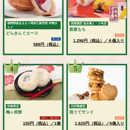
福岡県産あまおう苺加工販売所 伊都き
筑紫菓匠 如水庵１・２号店
んぐ
筑紫もち
どらきんぐエース
個包装
要冷蔵
1,296円（税込）／６個入り
588円（税込）
4
5
松島茶店
石村萬盛堂
梅ヶ枝餅
祝うてサンド
日持ち：購入翌日
個包装
150円（税込）／1個
1,620円（税込）／6個入り