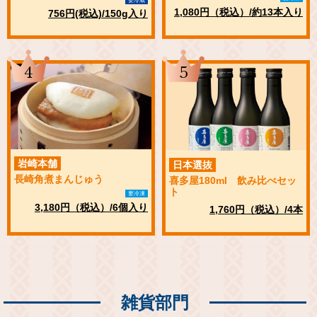
要冷蔵
1,080円（税込）/約13本入り
756円(税込)/150g入り
4
5
岩崎本舗
日本選抜
長崎角煮まんじゅう
喜多屋180ml 飲み比べセッ
ト
要冷凍
3,180円（税込）/6個入り
1,760円（税込）/4本
雑貨部門