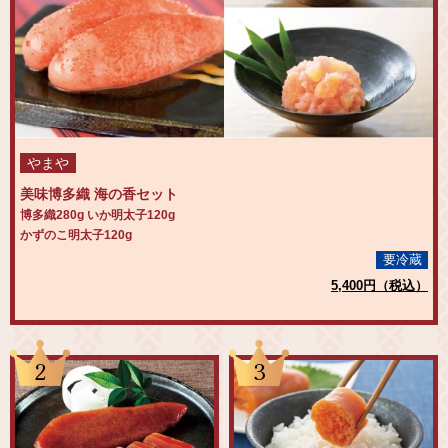
やまや
美味博多織 海の香セット
博多織280g いか明太子120g
かずのこ明太子120g
要冷蔵
5,400円（税込）
2
3