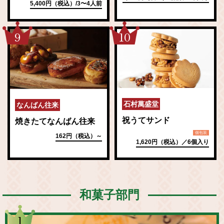
5,400円（税込）/3〜4人前
9
10
石村萬盛堂
なんばん往来
祝うてサンド
焼きたてなんばん往来
個包装
162円（税込）～
1,620円（税込）／6個入り
和菓子部門
1