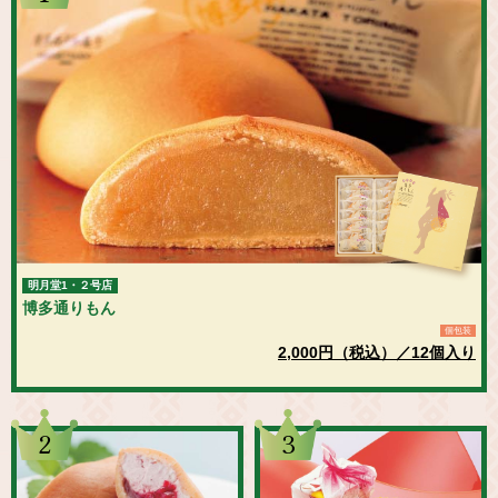
明月堂1・２号店
博多通りもん
個包装
2,000円（税込）／12個入り
2
3