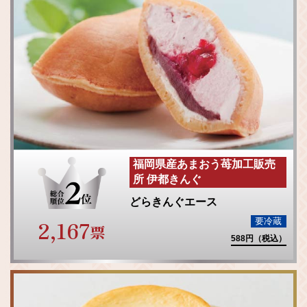
福岡県産あまおう苺加工販売
所 伊都きんぐ
どらきんぐエース
2,167
要冷蔵
票
588円（税込）