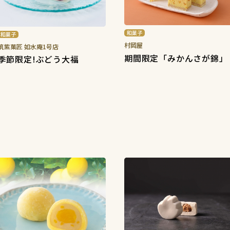
和菓子
和菓子
村岡屋
筑紫菓匠 如水庵1号店
期間限定「みかんさが錦」
季節限定!ぶどう大福