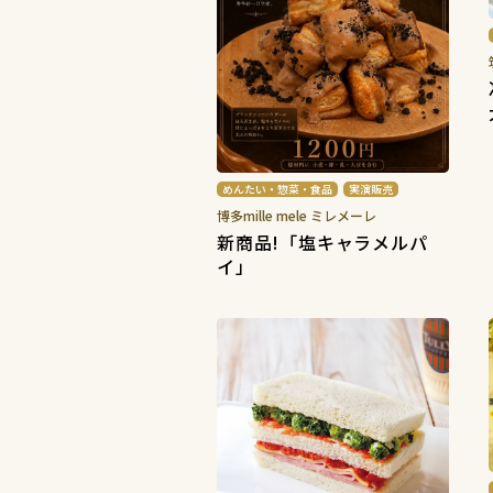
めんたい・惣菜・食品
実演販売
博多mille mele ミレメーレ
新商品!「塩キャラメルパ
イ」