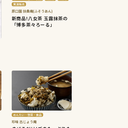
実演販売
原口園 扶桑庵(ふそうあん)
新商品!八女茶 玉露抹茶の
「博多茶々ろーる」
」
めんたい・惣菜・食品
珍味 古じょう庵