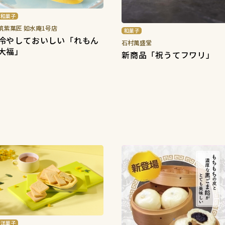
和菓子
筑紫菓匠 如水庵1号店
和菓子
冷やしておいしい「れもん
石村萬盛堂
大福」
新商品「祝うてフワリ」
洋菓子