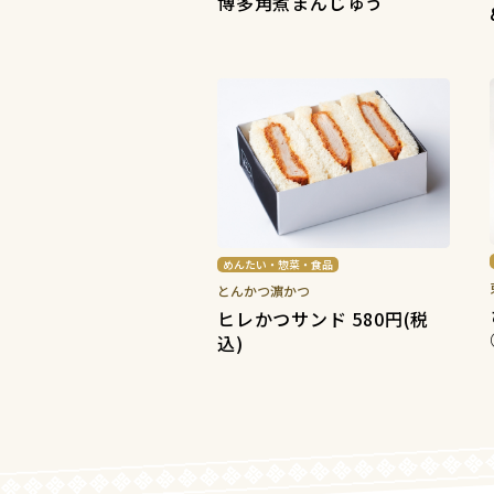
博多角煮まんじゅう
めんたい・惣菜・食品
とんかつ濵かつ
ヒレかつサンド 580円(税
込)