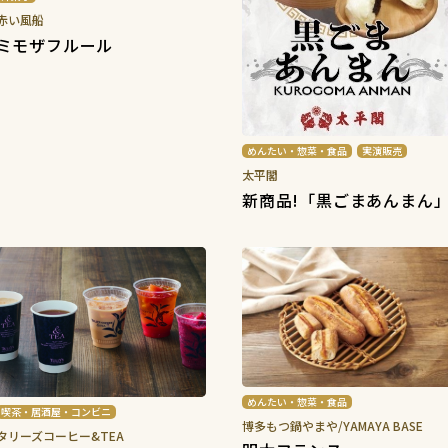
赤い風船
ミモザフルール
めんたい・惣菜・食品
実演販売
太平閣
新商品!「黒ごまあんまん
めんたい・惣菜・食品
喫茶・居酒屋・コンビニ
博多もつ鍋やまや/YAMAYA BASE
タリーズコーヒー&TEA