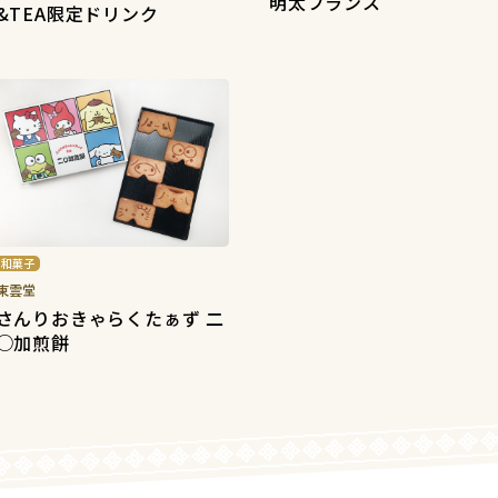
明太フランス
&TEA限定ドリンク
和菓子
東雲堂
さんりおきゃらくたぁず 二
○加煎餅