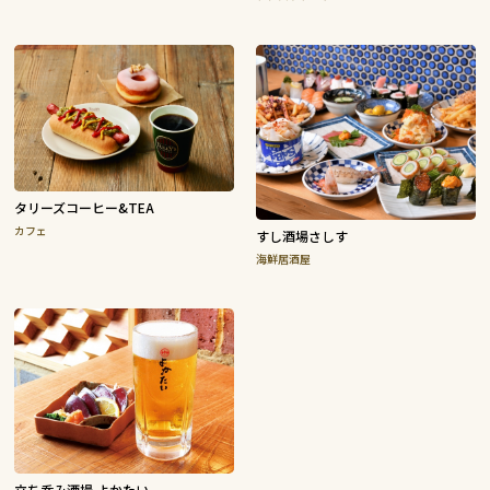
タリーズコーヒー&TEA
カフェ
すし酒場さしす
海鮮居酒屋
立ち呑み酒場 よかたい