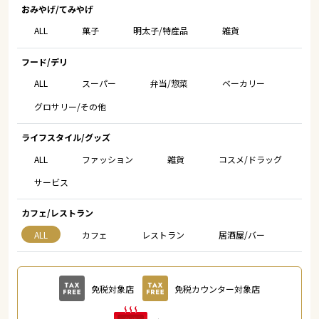
おみやげ/てみやげ
ALL
菓子
明太子/特産品
雑貨
フード/デリ
ALL
スーパー
弁当/惣菜
ベーカリー
グロサリー/その他
ライフスタイル/グッズ
ALL
ファッション
雑貨
コスメ/ドラッグ
サービス
カフェ/レストラン
ALL
カフェ
レストラン
居酒屋/バー
免税対象店
免税カウンター対象店