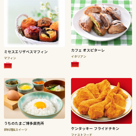
カフェ オスピターレ
ミセスエリザベスマフィン
イタリアン
マフィン
うちのたまご博多直売所
ケンタッキー フライドチキン
卵料理&スイーツ
ファストフード